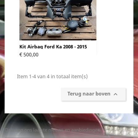
Kit Airbag Ford Ka 2008 - 2015
Prijs
€ 500,00
Item 1-4 van 4 in totaal item(s)
Terug naar boven

Ontvang ons laatste nieuws en aanbiedingen