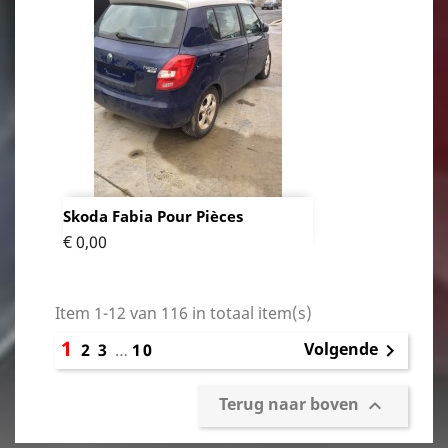
Skoda Fabia Pour Pièces
Prijs
€ 0,00
Item 1-12 van 116 in totaal item(s)
1
Volgende
2
3
…
10

Terug naar boven
