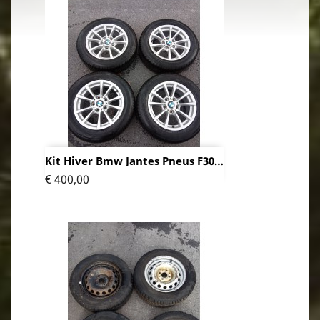
Kit Hiver Bmw Jantes Pneus F30
F31
Prijs
€ 400,00