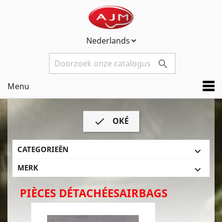

Menu
OKÉ

CATEGORIEËN

MERK

PIÈCES DÉTACHÉESAIRBAGS