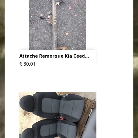
Attache Remorque Kia Ceed
Break
Prijs
€ 80,01