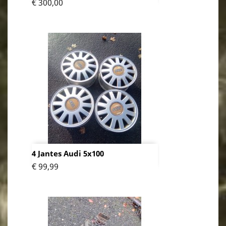
Prijs
€ 300,00
4 Jantes Audi 5x100
Prijs
€ 99,99