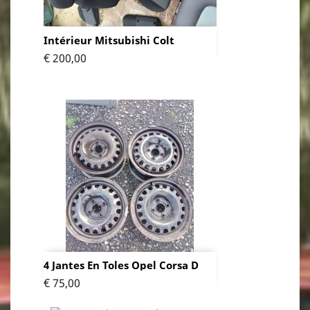
Intérieur Mitsubishi Colt
Prijs
€ 200,00
4 Jantes En Toles Opel Corsa D
Prijs
€ 75,00