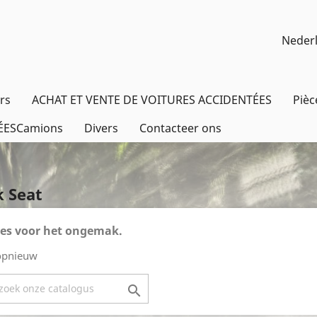
Neder
rs
ACHAT ET VENTE DE VOITURES ACCIDENTÉES
Piè
ÉESCamions
Divers
Contacteer ons
k Seat
es voor het ongemak.
opnieuw
