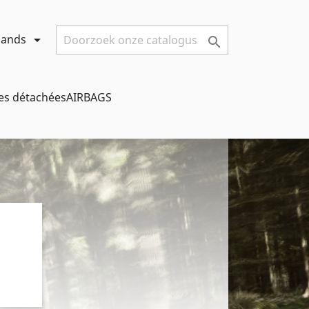
lands


ces détachéesAIRBAGS