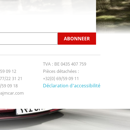
TVA : BE 0435 407 759
/59 09 12
Pièces détachées :
77/22 31 21
+32(0) 69/59 09 11
Déclaration d'accessibilité
9/59 09 18
@ajmcar.com