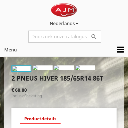

Menu
2 PNEUS HIVER 185/65R14 86T
€ 60,00
Inclusief belasting
Productdetails