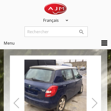

Menu