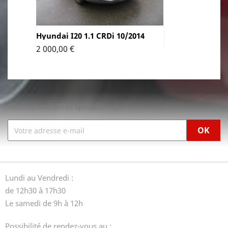
Hyundai I20 1.1 CRDi 10/2014
Prix
2 000,00 €
Recevez nos offres spéciales
Lundi au Vendredi :
de 12h30 à 17h30
Le samedi de 9h à 12h
Possibilité de rendez-vous au :