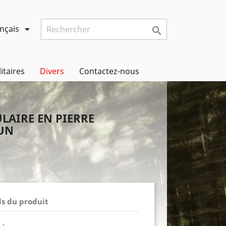
nçais


litaires
Divers
Contactez-nous
LAIRE EN PIERRE
UN
ls du produit