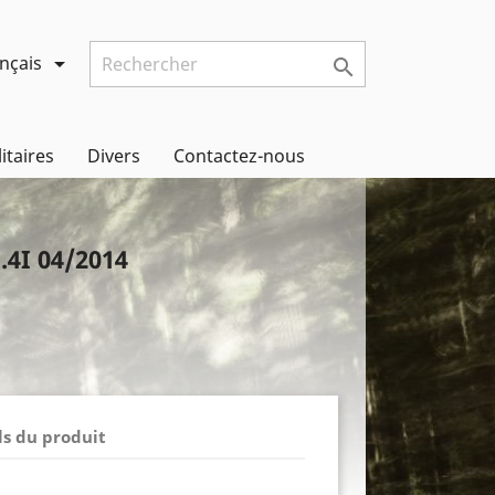
nçais


litaires
Divers
Contactez-nous
4I 04/2014
ls du produit