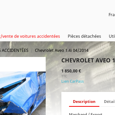
Fra
/vente de voitures accidentées
Pièces détachées
Uti
S ACCIDENTÉES
Chevrolet Aveo 1.4i 04/2014
CHEVROLET AVEO 1.
1 850,00 €
TTC
Lien CarPass
Description
Détai
Marchand / Export