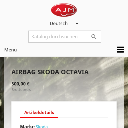

Menu
AIRBAG SKODA OCTAVIA
500,00 €
Bruttopreis
Artikeldetails
Marke
Skoda